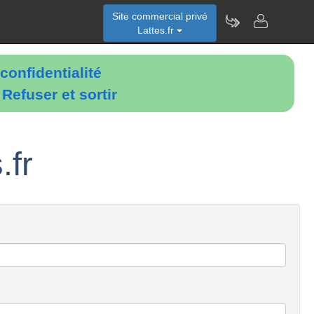
Site commercial privé
Lattes.fr
confidentialité
é
Refuser et sortir
.fr