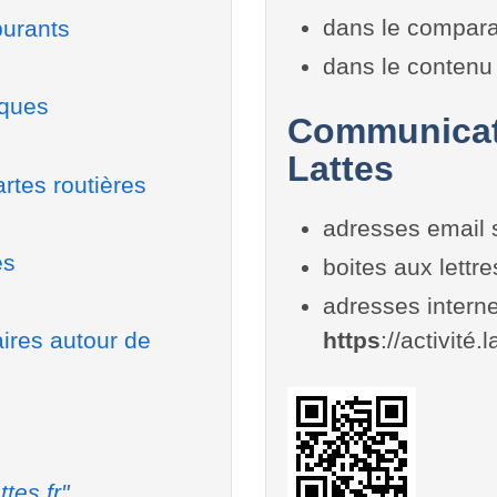
dans le compara
burants
dans le contenu 
iques
Communicati
Lattes
rtes routières
adresses email 
es
boites aux lettr
adresses interne
aires autour de
https
://activité.l
ttes.fr"