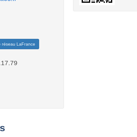
le réseau LaFrance
.17.79
s