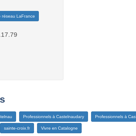
le réseau LaFrance
.17.79
s
stelnau
Professionnels à Castelnaudary
Professionnels à Cas
sainte-croix.fr
Vivre en Catalogne