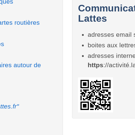
iques
Communicati
Lattes
rtes routières
adresses email 
es
boites aux lettr
adresses interne
aires autour de
https
://activité.l
ttes.fr"