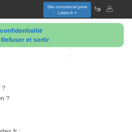
Site commercial privé
Lattes.fr
confidentialité
é
Refuser et sortir
.
 ?
on ?
tes.fr :