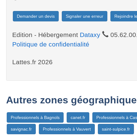
Demander un devis
Signaler une erreur
Rejoindre 
Edition - Hébergement
Dataxy
05.62.00
Politique de confidentialité
Lattes.fr 2026
Autres zones géographique
Professionnels à Bagnols
canet.fr
Professionnels à Ca
savignac.fr
Professionnels à Vauvert
saint-sulpice.fr